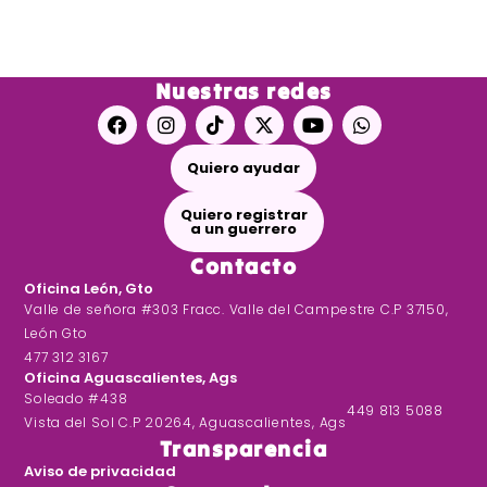
Nuestras redes
F
I
T
X
Y
W
a
n
i
-
o
h
c
s
k
t
u
a
Quiero ayudar
e
t
t
w
t
t
b
a
o
i
u
s
o
g
k
t
b
a
Quiero registrar
o
r
t
e
p
a un guerrero
k
a
e
p
Contacto
m
r
Oficina León, Gto
Valle de señora #303 Fracc. Valle del Campestre C.P 37150,
León Gto
477 312 3167
Oficina Aguascalientes, Ags
Soleado #438
449 813 5088
Vista del Sol C.P 20264, Aguascalientes, Ags
Transparencia
Aviso de privacidad