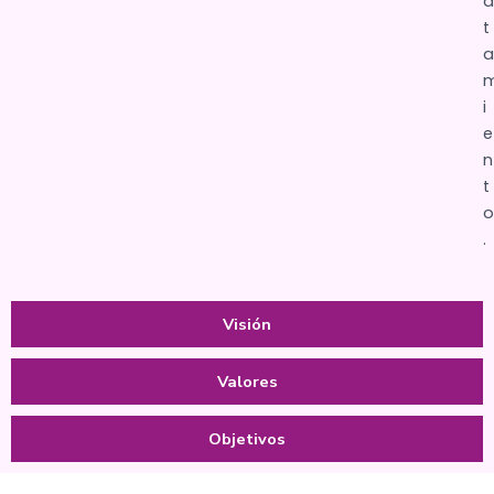
a
t
a
i
e
n
t
o
.
Visión
Valores
Objetivos